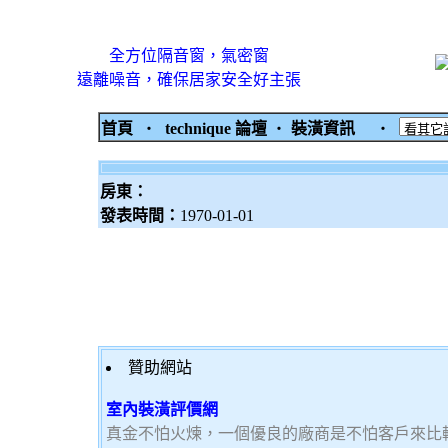
全方位隔音窗，氣密窗
遠離噪音，確保居家安全好主張
首頁
‧
technique 論壇
‧
裝潢資訊
‧
房東：
發表時間：
1970-01-01
贊助網站
室內裝潢評價網
真金不怕火煉，一個優良的廠商是不怕客戶來比