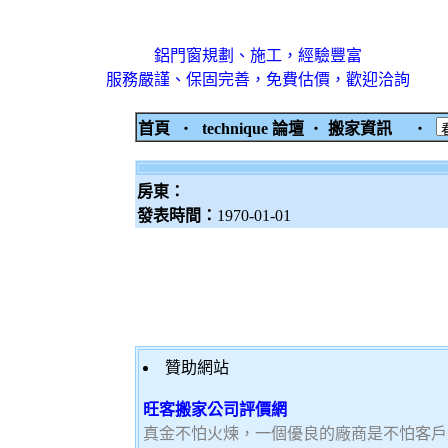
鋁門窗規劃、施工，經驗豐富
服務嚴謹、保固完善，免費估價，歡迎洽詢
首頁
‧
technique 論壇
‧
搬家資訊
‧
房東：
發表時間：
1970-01-01
贊助網站
旺客搬家公司評價網
真金不怕火煉，一個優良的廠商是不怕客戶