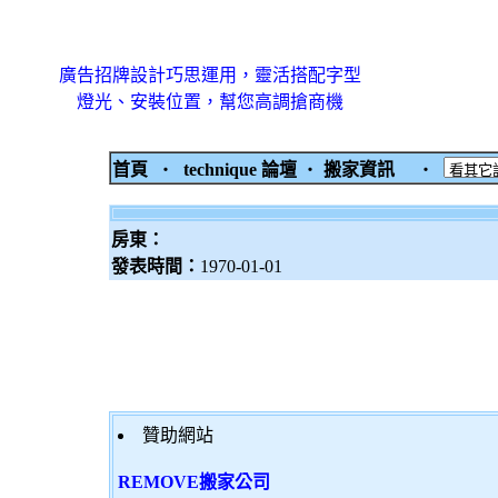
廣告招牌設計巧思運用，靈活搭配字型
燈光、安裝位置，幫您高調搶商機
首頁
‧
technique 論壇
‧
搬家資訊
‧
房東：
發表時間：
1970-01-01
贊助網站
REMOVE搬家公司