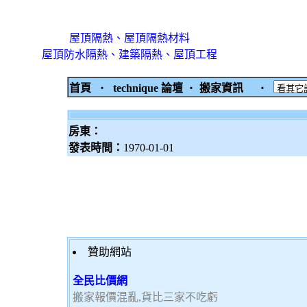
屋頂隔熱、屋頂隔熱材料
屋頂防水隔熱、建築隔熱、屋頂工程
首頁
‧
technique 論壇
‧
搬家資訊
‧
房東：
發表時間：
1970-01-01
贊助網站
全民比價網
搬家報價混亂,貨比三家不吃虧