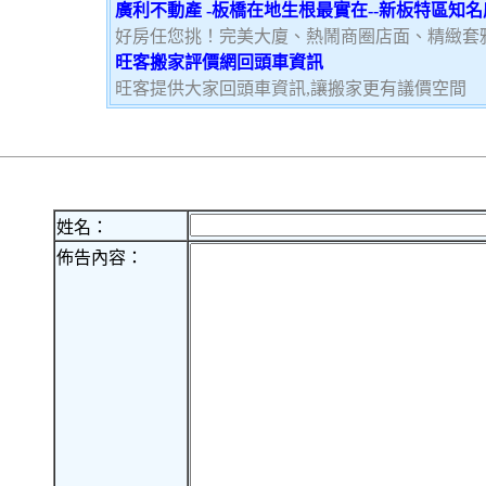
廣利不動產 -板橋在地生根最實在--新板特區知
好房任您挑！完美大廈、熱鬧商圈店面、精緻套
旺客搬家評價網回頭車資訊
旺客提供大家回頭車資訊,讓搬家更有議價空間
姓名：
佈告內容：