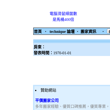
電腦滑鼠細菌數
是馬桶400倍
首頁
‧
technique 論壇
‧
搬家資訊
‧
房東：
發表時間：
1970-01-01
贊助網站
平價搬家公司
多年搬家經驗、優質口碑推薦，優質專業，