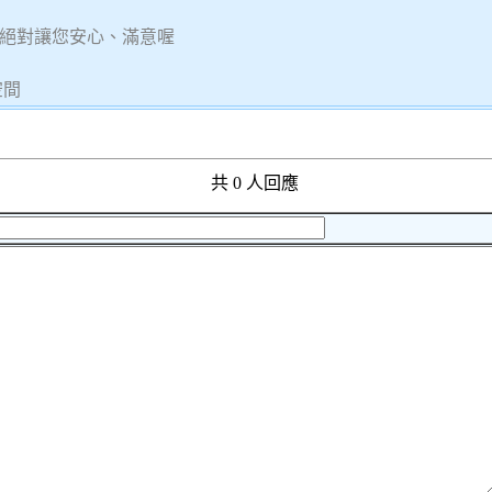
絕對讓您安心、滿意喔
空間
共 0 人回應