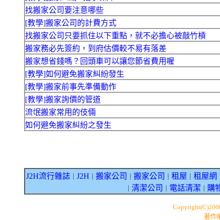
找搬家公司要注意哪些
[教學]搬家公司的計費方式
找搬家公司只要抓住以下重點，就不必擔心被敲竹槓
搬家務必先簽約，到府估價較不易有落差
搬家想省錢嗎？回頭車可以讓您節省費用喔
[教學]如何避免搬家糾紛發生
[教學]搬家前事先準備動作
[教學]搬家詢價的管道
流氓搬家常用的伎倆
如何避免搬家糾紛之發生
J2H流行雜誌
J2H
搬家公司
搬家公司
租屋
租屋網
｜
｜
｜
｜
｜
清潔公司
電話清潔
購
｜
｜
｜
Copyright(C)20
著作