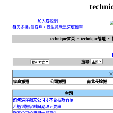
tech
加入客源網
每天多接2個客戶，做生意就是這麼簡單
technique首頁
‧
technique論壇
‧
搜尋:
※
家庭搬遷
公司搬遷
南北長途搬
主題
如何選擇搬家公司才不會被敲竹槓
若遇到搬家糾紛處理五要訣