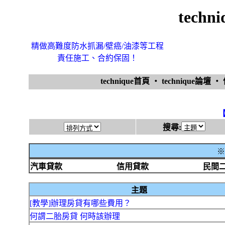
tech
精做高難度防水抓漏/壁癌/油漆等工程
責任施工、合約保固！
technique首頁
‧
technique論壇
‧
搜尋:
※
汽車貸款
信用貸款
民間
主題
[教學]辦理房貸有哪些費用？
何謂二胎房貸 何時該辦理