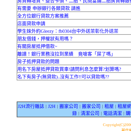
房貸轉增貸、整合卡債、二胎、民間當鋪二胎房貸轉銀
有需要 申辦銀行各類貸款 請進
全方位銀行貸款方案推薦
店面貸款申請
學生妹外約Gleezy：fb0304台中外送茶彰化外送茶
朋友借錢，押權狀有用嗎？
有關房屋抵押借款~
離譜！銀行業務沒拉到業績 竟嗆客「屎了嗎」
房子抵押貸款的問題
用名下房屋抵押貸款買車!請問利息怎麼算?划算嗎?
名下有房子(無貸款)..沒有工作!!可以貸款嗎??
J2H流行雜誌
J2H
搬家公司
搬家公司
租屋
租屋
｜
｜
｜
｜
｜
錄
清潔公司
電話清潔
購
｜
｜
｜
Copyright(C)20
著作