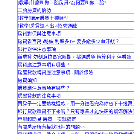
[教學]什麼叫做二胎房貸?為何要叫做二胎?.
二胎房貸的優勢
[教學]購屋房貸十種類型
[教學]房貸還不出 4招求通融
房貸對保與注意事項
房貸省百萬5秘訣 利率多1% 要多繳多少血汗錢？
銀行對保注意事項
辦房貸 勿刻意拉長寬限期，挑選房貸 精算利率 停看聽
房貸應注意事項有哪些？
房屋貸款轉貸應注意事項 - 關於保險
房貸須知
房貸應注意事項有哪些？
房屋貸款的注意事項
買房子一定要這樣還款，用一分鐘看完為你省下十幾萬
銀行貸款還貸不下來嗎？只有專業才能快速的幫您解決
申辦超簡易 房貸一次就搞定
有關房屋所有權狀抵押的問題~~