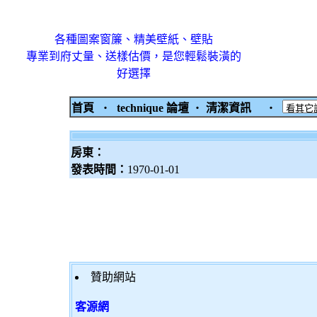
各種圖案窗簾、精美壁紙、壁貼
專業到府丈量、送樣估價，是您輕鬆裝潢的
好選擇
首頁
‧
technique 論壇
‧
清潔資訊
‧
房東：
發表時間：
1970-01-01
贊助網站
客源網