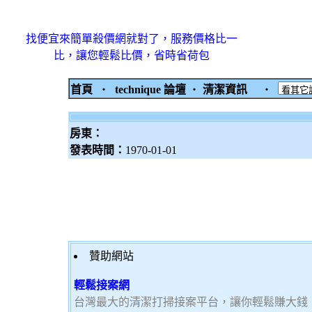
找便宜來簡單殺價網就對了，服務價格比一
比，讓您輕鬆比價，省時省荷包
首頁
‧
technique 論壇
‧
清潔資訊
‧
房東：
發表時間：
1970-01-01
贊助網站
輕鬆接案網
台灣最大的清潔打掃接案平台，讓你輕鬆賺大錢，加