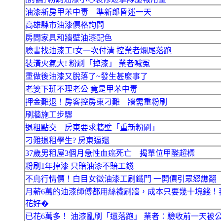
油漆新房甲苯中毒 準新郎昏迷一天
高雄縣市油漆價格詢問
房間家具和牆壁油漆配色
臉書找油漆工!女一次付清 控業者爛尾落跑
裝潢火氣大! 粉刷「掉漆」 業者喊冤
重做後油漆又脫落了~發生甚麼事了
老婆下班不理老公 竟是甲苯中毒
押金難退！房客控房東刁難 牆需重粉刷
刷牆施工步驟
退租點交 房東要求牆壁「重新粉刷」
刁難退租學生? 房東逼還
37歲男租屋3個月急性血癌死亡 揭單位甲醛超標
粉刷1年掉漆 只賠油漆不賠工錢
不鳥行情價！白目女徵油漆工刷鐵門 一開價引眾怒譙翻
月薪6萬的油漆師傅都用絲襪刷牆，成本只要幾十塊錢！
花好�
已花6萬多！ 油漆亂刷「還落跑」 業者：驗收前一天被