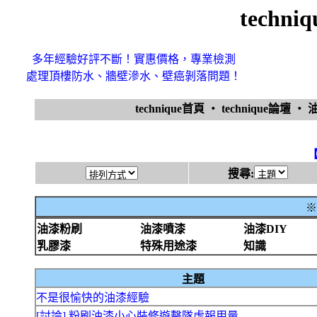
techn
多年經驗好評不斷！實惠價格，專業檢測
處理頂樓防水、牆壁滲水、壁癌剝落問題！
technique首頁
‧
technique論壇
‧
搜尋:
※
油漆粉刷
油漆噴漆
油漆DIY
乳膠漆
特殊用途漆
知識
主題
不是很愉快的油漆經驗
[討論] 粉刷油漆小心裝修遊擊隊虛報用量