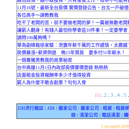
越怕負債，越不敢投資，只有傻傻工作，根本不可能有
11月16號，最新全台房價 實價登錄公告，台北一戶破億
各位高手～請教教我
吃不了老闆的苦，就不要做老闆的夢！一篇被無數老闆
讓窮人翻身！有錢人最怕你學會這10件事！一定要學會
請問100萬夠嗎？
華為副總裁徐家駿：泄露年薪千萬的工作感悟，太震撼
房價暴漲+薪資倒退 晚15年買房 要多付51年薪水！
一個養豬男教我的商業秘密
台中高雄11月1日內政部房價實價登錄 熱熱熱
店面租金投資報酬率多少才值得投資
窮人為什麼不敢去創業？句句入骨
2
3
4
5
[1]
.
.
.
.
.
J2H流行雜誌
J2H
搬家公司
搬家公司
租屋
租屋
｜
｜
｜
｜
｜
錄
清潔公司
電話清潔
購
｜
｜
｜
Copyright(C)20