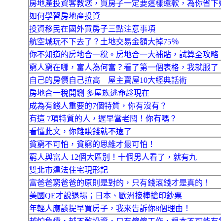
房地產投資客教您，買房子一定要這樣還款，為你省下
如何學習房地產投資
投資移民在國外買房子三點注意事項
航空城玩不下去了？土地交易金額大掉75％
你不知道的房地合一稅。房地合一大補貼，試算全攻略
窮人窮在哪，富人為何富？看了第一個表格，我就服了
自己的房價自己拉高 屋主賣屋10大經典話術
房地合一稅開鍘 多屋族逃命趁現在
成為有錢人重要的7個特質，你有沒有？
有這 7項特質的人，遲早當老闆！你有嗎？
看懂此文，你離賺錢就不遠了
貧窮不可怕，貧窮的思維才最可怕！
窮人與富人 12個大區別​！十個男人看了，就有九
雙北市違法住宅現形記
富爸爸窮爸爸的原則是對的，只有錢滾錢才是真的！
美國QE才說退場；日本、歐洲接棒搶印鈔票
年輕人應該提早買房子，我來告訴你8個理由！