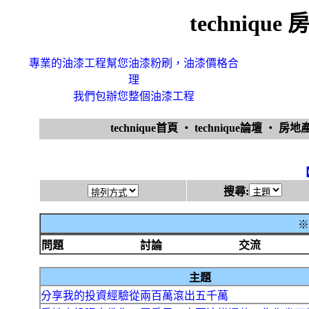
techniq
專業的油漆工程幫您油漆粉刷，油漆價格合
理
我們包辦您整個油漆工程
technique首頁
‧
technique論壇
‧
房地
搜尋:
※
問題
討論
交流
主題
分享我的投資經驗從兩百萬滾出五千萬