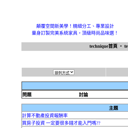
顛覆空間新美學！精細分工、專業設計
量身訂製完美系統家具，頂級時尚品味選！
technique首頁
‧
t
問題
討論
主題
計算不動產投資報酬率
買房子投資 一定要很多錢才能入門嗎??