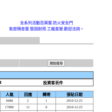
全系列活動百葉窗.防火安全門
氣密隔音窗.堅固耐用.工廠直營.歡迎洽詢。
享
投資客丟件
人氣
回應
轉寄
張貼日期
9488
2
1
2010-12-25
17889
11
0
2010-12-25