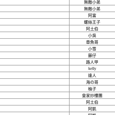
無敵小弟
無敵小弟
阿富
螺絲王子
阿土伯
小吳
章魚哥
小雪
藤仔
路人甲
kelly
達人
海の哥
柚子
皇家炒樓團
阿土伯
阿凱