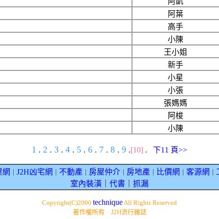
阿凱
阿葉
高手
小陳
王小姐
新手
小星
小張
張媽媽
阿梭
小陳
1
2
3
4
5
6
7
8
9
.
.
.
.
.
.
.
.
.
[10]
.
下11 頁>>
屋網
J2H凶宅網
不動產
房屋仲介
房地產
比價網
客源網
｜
｜
｜
｜
｜
｜
｜
室內裝潢
｜
代書
｜
抓漏
technique
Copyright(C)2000
All Rights Reserved
著作權所有 J2H流行雜誌