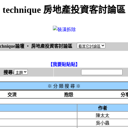
technique 房地產投資客討論區
echnique論壇
‧
房地產投資客討論區
【我要貼貼貼】
搜尋:
※
分 類 搜 尋 ※
交流
抱怨
分
作者
陳太太
吳小蟲