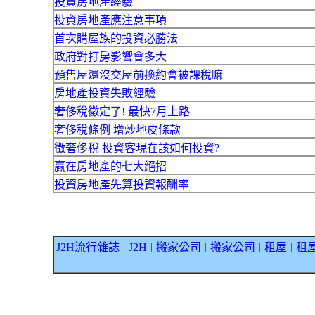
投資房地產經驗
投資房地產應注意事項
首次購屋族的投資必勝法
政府對打房影響會多大
預售屋還沒交屋前換約會被課稅嘛
房地產投資失敗經驗
奢侈稅徵定了! 最快7月上路
奢侈稅條例 增炒地皮條款
徵奢侈稅 投資客現在該如何投資?
贏在房地產的七大絕招
投資房地產先算投資報酬率
J2H流行雜誌
J2H
搬家公司
搬家公司
租屋
租
｜
｜
｜
｜
｜