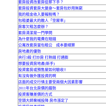
套房投資改套房從那下手？
套房投資套房大變身～套房包妙用無窮
我的租金收入要報稅嗎？
包租婆最大的敵人「空屋率」
房客欠租怎麼辦？
套房清潔是一門學問
為什麼我的電費在賠錢
公寓改套房當包租公 成本要細算
房地產的優勢
央行3殺 打炒房 打熱錢 打通膨
想要投資房地產(新手)
投資套房或預售屋如何驗收!!
有沒有做外匯投資的啊
店面的成交行情主要受兩個大因素影響
2011年台北房價的趨勢
投資客賺差價的方式
空頭大師棄械投降 房市漲定了