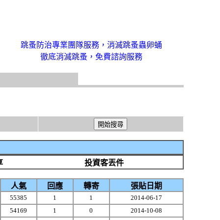
跳蚤防治專業團隊服務，消滅跳蚤蟲卵蛹
徹底消滅跳蚤，免費諮詢服務
享
投資客丟件
人氣
回應
轉寄
張貼日期
55385
1
1
2014-06-17
54169
1
0
2014-10-08