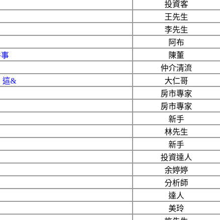
投資客
王先生
李先生
阿布
件事
陳董
仲介清流
！這&
大仁哥
房市專家
房市專家
新手
林先生
新手
投資達人
余婷婷
分析師
達人
美玲