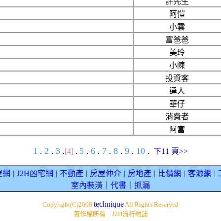
許先生
阿愷
小雲
富爸爸
美玲
小陳
投資客
達人
華仔
消費者
阿富
1
2
3
5
6
7
8
9
10
.
.
.
[4]
.
.
.
.
.
.
.
下11 頁>>
屋網
J2H凶宅網
不動產
房屋仲介
房地產
比價網
客源網
｜
｜
｜
｜
｜
｜
｜
室內裝潢
｜
代書
｜
抓漏
technique
Copyright(C)2000
All Rights Reserved
著作權所有 J2H流行雜誌