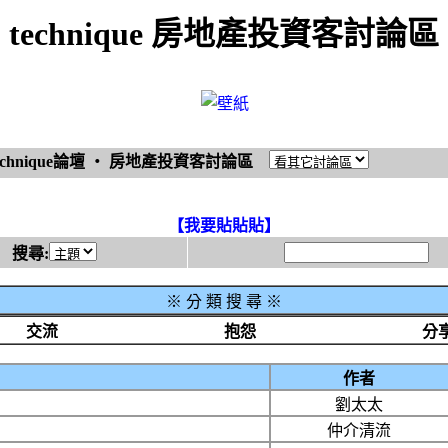
technique 房地產投資客討論區
echnique論壇
‧
房地產投資客討論區
【我要貼貼貼】
搜尋:
※
分 類 搜 尋 ※
交流
抱怨
分
作者
劉太太
仲介清流