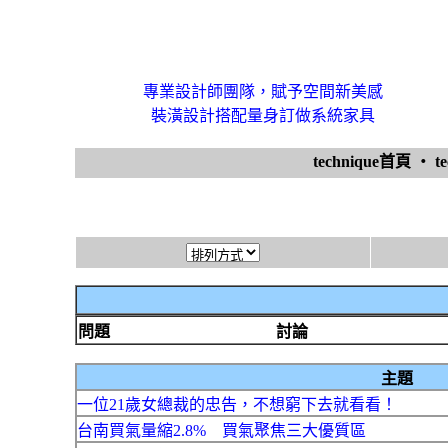
專業設計師團隊，賦予空間新美感
裝潢設計搭配量身訂做系統家具
technique首頁
‧
t
問題
討論
主題
一位21歲女總裁的忠告，不想窮下去就看看！
台南買氣量縮2.8% 買氣聚焦三大優質區