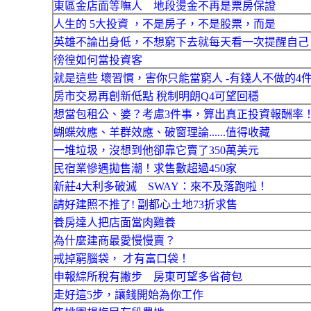
東區金店面等嘸人 地段燙金不再是票房保證
人生的 5大投資 ，不是房子，不是股票，而是
英雄不論出身低，不想窮下去就每天看一次提醒自己
徬徨如何當投資客
就是這些 壞習慣，害你只能當窮人 -有錢人不做的4
房市交易再創新低點 稅制明朗Q4可望回穩
想當包租公、婆？考慮3件事，算出真正投資報酬率
蝴蝶效應、羊群效應、破窗理論......值得收藏
一堆垃圾，沒想到他卻靠它賣了350萬美元
民宿業慘遇拋售潮！求售數超過450家
新莊4大利多破滅 SWAY：來不及落跑啦！
請好建照不推了! 副都心土地73折求售
養房達人把店面當肉雞養
為什麼建商最愛慢慢賣？
戒掉窮腦袋， 才有富口袋！
申報綜所稅有撇步 房東可望多省荷包
走好這5步，讓錢開始為你工作