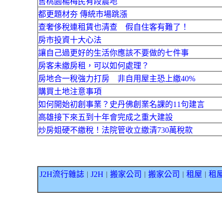
售桃園楊梅民有段農地
都更題材夯 傳統市場跳漲
查奢侈稅連租賃也清查 假自住客有難了！
房市投資十大心法
讓自己過更好的生活你應該不要做的七件事
房客未繳房租，可以如何處理？
房地合一稅強力打房 非自用屋主恐上繳40%
購買土地注意事項
如何開始初創事業？史丹佛創業名課的11句建言
高雄接下來五到十年會完成之重大建設
炒房姐硬不繳稅！法院管收立繳清730萬稅款
J2H流行雜誌
J2H
搬家公司
搬家公司
租屋
租
｜
｜
｜
｜
｜