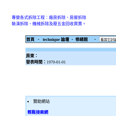
專營各式拆除工程：廠房拆除、房屋拆除
裝潢拆除、機械拆除及廢五金回收買賣。
首頁
‧
technique 論壇
‧
修繕館
‧
房東：
發表時間：
1970-01-01
贊助網站
輕鬆接案網