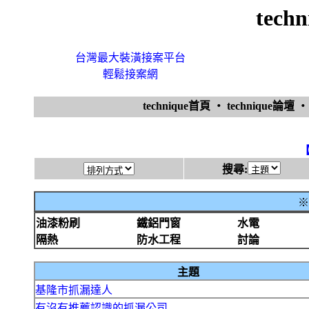
tech
台灣最大裝潢接案平台
輕鬆接案網
technique首頁
‧
technique論壇
搜尋:
※
油漆粉刷
鐵鋁門窗
水電
隔熱
防水工程
討論
主題
基隆市抓漏達人
有沒有推薦認識的抓漏公司