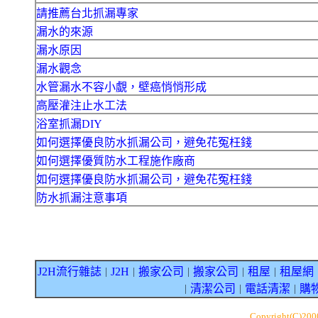
請推薦台北抓漏專家
漏水的來源
漏水原因
漏水觀念
水管漏水不容小覷，壁癌悄悄形成
高壓灌注止水工法
浴室抓漏DIY
如何選擇優良防水抓漏公司，避免花冤枉錢
如何選擇優質防水工程施作廠商
如何選擇優良防水抓漏公司，避免花冤枉錢
防水抓漏注意事項
J2H流行雜誌
J2H
搬家公司
搬家公司
租屋
租屋網
｜
｜
｜
｜
｜
清潔公司
電話清潔
購
｜
｜
｜
Copyright(C)20