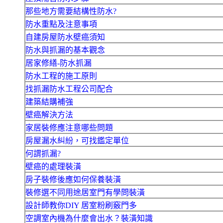
那些地方需要結構性防水?
防水重點及注意事項
自建房屋防水壁癌須知
防水與抓漏的基本觀念
居家修繕-防水抓漏
防水工程的施工原則
找抓漏防水工程公司配合
建築結購補強
壁癌解決方法
家居裝修應注意哪些問題
房屋漏水糾紛，可找鑑定單位
何謂抓漏?
壁癌的處理裝潢
房子裝修後應如何保養裝潢
裝修選不同用途居室門有學問裝潢
設計師教你DIY 居室粉刷竅門多
空調室內機為什麼會出水？裝潢知識