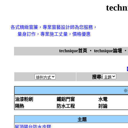
tech
各式精緻窗簾，專業窗藝設計師為您服務，
量身訂作，專業施工丈量，價格優惠
technique首頁
‧
technique論壇
搜尋:
※
油漆粉刷
鐵鋁門窗
水電
隔熱
防水工程
討論
主題
屋頂陽台防水步驟