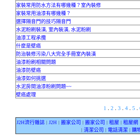
家裝常用防水方法有哪幾種？室內裝修
家裝常用油漆有哪幾種？
選擇隔音門的技巧隔音門
水泥粉刷裝潢, 室內裝潢, 水泥粉刷
油漆工程承攬
什麼是壁癌
防治裝修污染八大完全手冊室內裝潢
油漆粉刷相關問題
油漆防壁癌
油漆如何挑選
水泥房間油漆粉刷問題~~
壁癌處理
1
2
3
4
5
.
.
.
.
.
J2H流行雜誌
J2H
搬家公司
搬家公司
租屋
租屋網
｜
｜
｜
｜
｜
清潔公司
電話清潔
購
｜
｜
｜