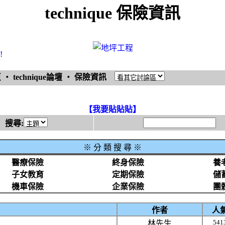
technique 保險資訊
!
頁
‧
technique論壇
‧
保險資訊
【我要貼貼貼】
搜尋:
※
分 類 搜 尋 ※
醫療保險
終身保險
養
子女教育
定期保險
儲
機車保險
企業保險
團
作者
人
541
林先生