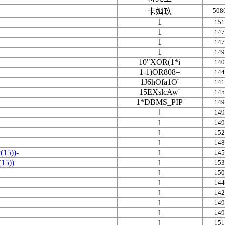
508
卡姆玖
1
151
1
147
1
147
1
149
10"XOR(1*i
140
1-1)OR808=
144
1J6hOfa1O'
141
15EXslcAw'
145
1*DBMS_PIP
149
1
149
1
149
1
152
1
148
15))-
1
145
15))
1
153
1
150
1
144
1
142
1
149
1
149
1
151