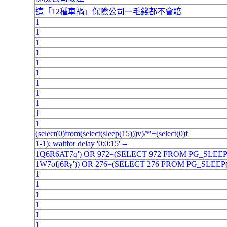
這「12種車禍」保險公司一毛錢都不會賠
1
1
1
1
1
1
1
1
1
1
1
(select(0)from(select(sleep(15)))v)/*'+(select(0)f
1-1); waitfor delay '0:0:15' --
1Q6R6AT7q') OR 972=(SELECT 972 FROM PG_SLEEP(
1W7ofj6Ry')) OR 276=(SELECT 276 FROM PG_SLEEP(
1
1
1
1
1
1