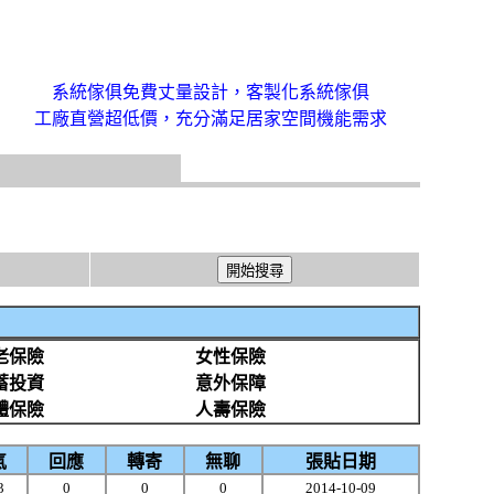
系統傢俱免費丈量設計，客製化系統傢俱
工廠直營超低價，充分滿足居家空間機能需求
老保險
女性保險
蓄投資
意外保障
體保險
人壽保險
氣
回應
轉寄
無聊
張貼日期
3
0
0
0
2014-10-09