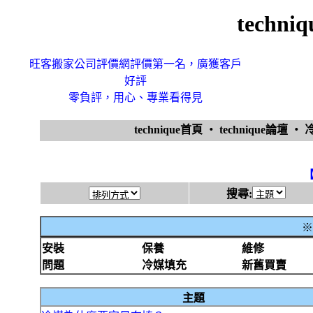
techn
旺客搬家公司評價網評價第一名，廣獲客戶
好評
零負評，用心、專業看得見
technique首頁
‧
technique論壇
‧
搜尋:
※
安裝
保養
維修
問題
冷媒填充
新舊買賣
主題