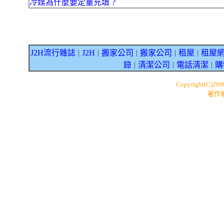
冷媒為什麼要定量充填？
J2H流行雜誌
J2H
搬家公司
搬家公司
租屋
租屋
｜
｜
｜
｜
｜
錄
清潔公司
電話清潔
購
｜
｜
｜
Copyright(C)20
著作