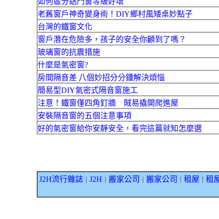
如何區分鋁門窗等級好壞
老舊窗戶神奇變身術！DIY鄉村風矮桌妙點子
台灣的鐵窗文化
窗戶潛在危險多，孩子的安全你顧到了嗎？
玻璃窗的抗震措施
什麼是氣密窗?
房間隔音差 八個妙招分分鍾解決煩惱
簡易型DIY氣密式隔音窗施工
注意！鐵窗僅四角釘牆 賊易撬開爬進屋
安裝隔音窗的五個注意事項
好的氣密窗給你安靜安全，看完這篇就知怎麼選
J2H流行雜誌
J2H
搬家公司
搬家公司
租屋
租
｜
｜
｜
｜
｜