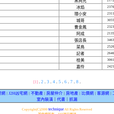
217
黑狗兄
237
冰焰
231
理小安
305
城哥
232
曹金鳳
213
阿成
346
張店長
252
菜鳥
264
記者
306
桂美
242
嘉伶
2
3
4
5
6
7
8
[1]
.
.
.
.
.
.
.
.
屋網
J2H凶宅網
不動產
房屋仲介
房地產
比價網
客源網
｜
｜
｜
｜
｜
｜
｜
室內裝潢
｜
代書
｜
抓漏
technique
Copyright(C)2000
All Rights Reserved