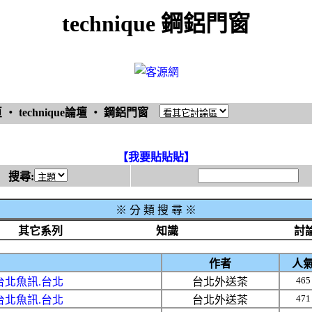
technique 鋼鋁門窗
頁
‧
technique論壇
‧
鋼鋁門窗
【我要貼貼貼】
搜尋:
※
分 類 搜 尋 ※
其它系列
知識
討
作者
人
465
台北魚訊.台北
台北外送茶
471
台北魚訊.台北
台北外送茶