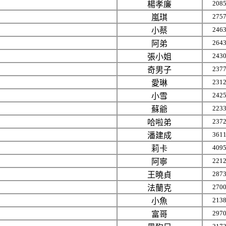
208
楊孝廉
275
嵐琪
246
小蔡
264
阿弟
243
張小姐
237
奇男子
231
愛琳
242
小雪
223
蘇爺
237
哈啦弟
361
潘建成
409
莉卡
221
阿寧
287
王曉貞
270
法蘭克
213
小魚
297
富哥