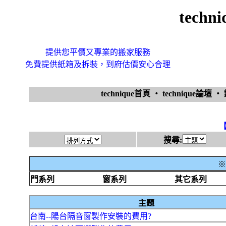
tech
提供您平價又專業的搬家服務
免費提供紙箱及拆裝，到府估價安心合理
technique首頁
‧
technique論壇
‧
搜尋:
※
門系列
窗系列
其它系列
主題
台南--陽台隔音窗製作安裝的費用?