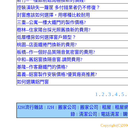
新竹--一樓廊前遮雨棚換新的價錢?
控裝潢缺失一籮筐 多付錢業者仍不修復？
封窗應該如何選擇，用哪種比較耐用
三重--公寓一樓大鐵門的製作價格?
樹林--住家陽台採光照舊換新的費用?
低層樓房如何選擇窗戶類型？
桃園--店面鐵捲門換新的費用?
板橋--作一個好品質隔音氣密窗的費用?
中和--舊鋁窗換隔音窗.請問費用?
基隆--作客廳鐵門的價格?
嘉義--鋁窗製作安裝價格?優質廠商推薦?
如何選購鋁門窗
1
2
3
4
5
.
.
.
.
.
J2H流行雜誌
J2H
搬家公司
搬家公司
租屋
租屋
｜
｜
｜
｜
｜
錄
清潔公司
電話清潔
購
｜
｜
｜
Copyright(C)20