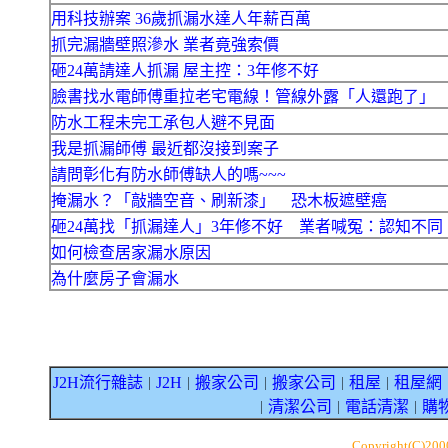
用科技辦案 36歲抓漏水達人年薪百萬
抓完漏牆壁照滲水 業者竟強索價
砸24萬請達人抓漏 屋主控：3年修不好
臉書找水電師傅重拉老宅電線！管線外露「人還跑了」
防水工程未完工承包人避不見面
我是抓漏師傅 最近都沒接到案子
請問彰化有防水師傅缺人的嗎~~~
掩漏水？「敲牆空音、刷新漆」 恐木板遮壁癌
砸24萬找「抓漏達人」3年修不好 業者喊冤：認知不同
如何檢查居家漏水原因
為什麼房子會漏水
J2H流行雜誌
J2H
搬家公司
搬家公司
租屋
租屋網
｜
｜
｜
｜
｜
清潔公司
電話清潔
購
｜
｜
｜
Copyright(C)20