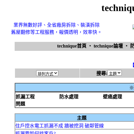
techn
業界無數好評、全省廠房拆除、裝潢拆除
舊屋翻修等工程服務，報價透明，效率快。
technique首頁
‧
technique論壇
‧
搜尋:
※
抓漏工程
防水處理
壁癌處理
問題
主題
住戶控水電工抓漏不成 牆被挖洞 破鄰管線
抓漏要如何找客戶?