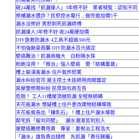
砸24萬找「抓漏達人」3年修不好 業者喊冤：認知不同
修補漏水遭詐？民怒控水電行…做完竟加價5千
漏水沒修好 男怒刺死抓漏師傅
抓漏達人3年修不好 收24萬硬加價
DIY急救防漏水 4工具不超過300元
不怕強颱豪雨襲 DIY防漏水百元搞定
壁癌難治！抓漏商機大 白粉隔水珠
粉刷沒用！「根治」惱人壁癌 需「結構重建」
樓上裝潢害漏水 住戶氣炸怒罵
漏水糾紛官司 屋主控土木技師用肉眼鑑定
房屋整修鬧糾紛 民眾與包商互告
危險！ 工人11樓屋頂做防漏 全程無綁繩
天花板漏水 懷疑樓上住戶更改建物結構導致
天花板竟長出「鐘乳石」！樓上住戶漏水導致
鄰宅拆「留共同壁」 漏水潮濕苦到別人
屋壁癌難修費用貴 專家：要根治工程浩大
「漏水」誰負責出錢修 先抓漏「責任歸屬」