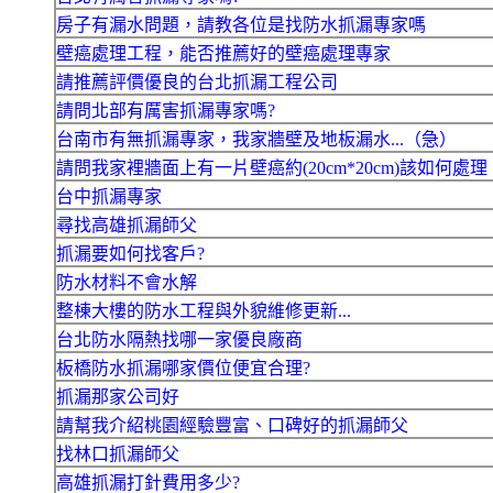
房子有漏水問題，請教各位是找防水抓漏專家嗎
壁癌處理工程，能否推薦好的壁癌處理專家
請推薦評價優良的台北抓漏工程公司
請問北部有厲害抓漏專家嗎?
台南市有無抓漏專家，我家牆壁及地板漏水...（急）
請問我家裡牆面上有一片壁癌約(20cm*20cm)該如何處理
台中抓漏專家
尋找高雄抓漏師父
抓漏要如何找客戶?
防水材料不會水解
整棟大樓的防水工程與外貌維修更新...
台北防水隔熱找哪一家優良廠商
板橋防水抓漏哪家價位便宜合理?
抓漏那家公司好
請幫我介紹桃園經驗豐富、口碑好的抓漏師父
找林口抓漏師父
高雄抓漏打針費用多少?