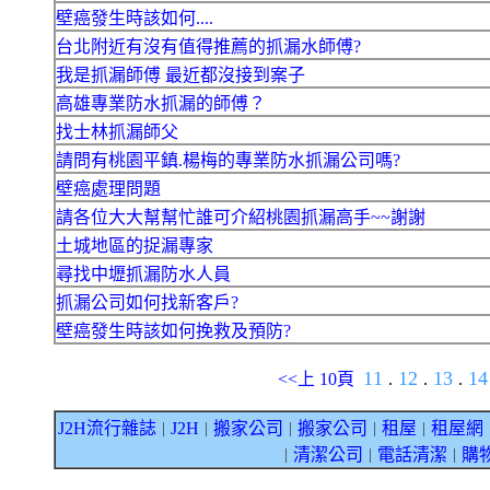
壁癌發生時該如何....
台北附近有沒有值得推薦的抓漏水師傅?
我是抓漏師傅 最近都沒接到案子
高雄專業防水抓漏的師傅？
找士林抓漏師父
請問有桃園平鎮.楊梅的專業防水抓漏公司嗎?
壁癌處理問題
請各位大大幫幫忙誰可介紹桃園抓漏高手~~謝謝
土城地區的捉漏專家
尋找中壢抓漏防水人員
抓漏公司如何找新客戶?
壁癌發生時該如何挽救及預防?
11
12
13
1
<<上 10頁
.
.
.
J2H流行雜誌
J2H
搬家公司
搬家公司
租屋
租屋網
｜
｜
｜
｜
｜
清潔公司
電話清潔
購
｜
｜
｜