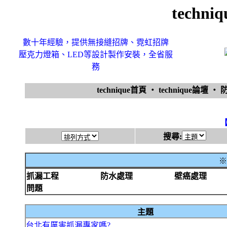
techn
數十年經驗，提供無接縫招牌、霓虹招牌
壓克力燈箱、LED等設計製作安裝，全省服
務
technique首頁
‧
technique論壇
‧
搜尋:
※
抓漏工程
防水處理
壁癌處理
問題
主題
台北有厲害抓漏專家嗎?