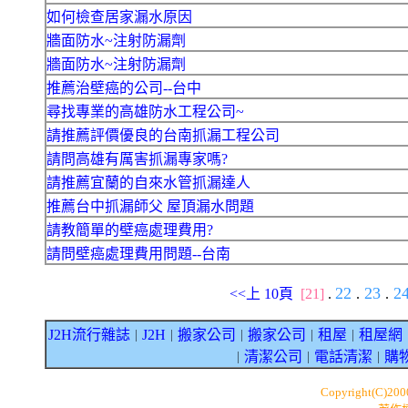
如何檢查居家漏水原因
牆面防水~注射防漏劑
牆面防水~注射防漏劑
推薦治壁癌的公司--台中
尋找專業的高雄防水工程公司~
請推薦評價優良的台南抓漏工程公司
請問高雄有厲害抓漏專家嗎?
請推薦宜蘭的自來水管抓漏達人
推薦台中抓漏師父 屋頂漏水問題
請教簡單的壁癌處理費用?
請問壁癌處理費用問題--台南
22
23
2
<<上 10頁
[21]
.
.
.
J2H流行雜誌
J2H
搬家公司
搬家公司
租屋
租屋網
｜
｜
｜
｜
｜
清潔公司
電話清潔
購
｜
｜
｜
Copyright(C)20