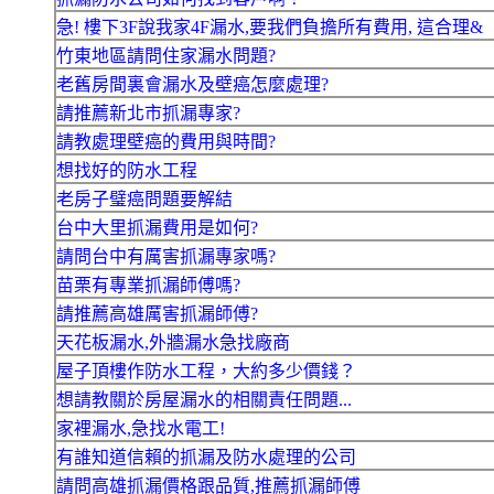
急! 樓下3F說我家4F漏水,要我們負擔所有費用, 這合理&
竹東地區請問住家漏水問題?
老舊房間裏會漏水及壁癌怎麼處理?
請推薦新北市抓漏專家?
請教處理壁癌的費用與時間?
想找好的防水工程
老房子璧癌問題要解結
台中大里抓漏費用是如何?
請問台中有厲害抓漏專家嗎?
苗栗有專業抓漏師傅嗎?
請推薦高雄厲害抓漏師傅?
天花板漏水,外牆漏水急找廠商
屋子頂樓作防水工程，大約多少價錢？
想請教關於房屋漏水的相關責任問題...
家裡漏水,急找水電工!
有誰知道信賴的抓漏及防水處理的公司
請問高雄抓漏價格跟品質,推薦抓漏師傅