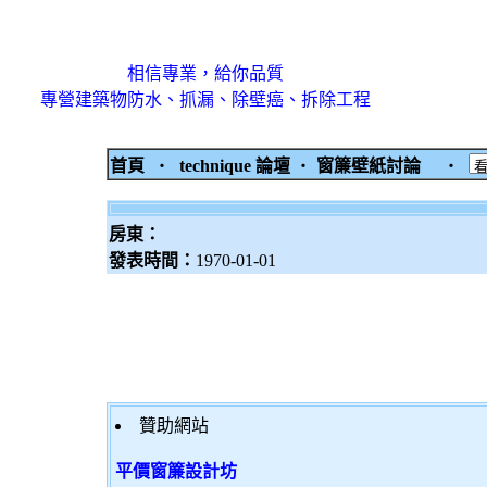
相信專業，給你品質
專營建築物防水、抓漏、除壁癌、拆除工程
首頁
‧
technique 論壇
‧
窗簾壁紙討論
‧
房東：
發表時間：
1970-01-01
贊助網站
平價窗簾設計坊