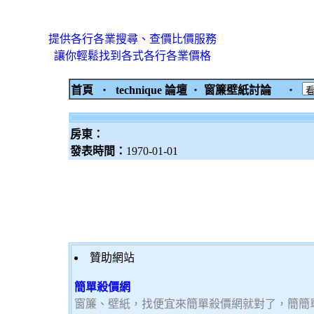
提供各行各業搜尋、查價比價服務
讓你輕鬆找到各式各行各業價格
首頁
‧
technique 論壇
‧
窗簾壁紙討論
‧
房東：
發表時間：
1970-01-01
贊助網站
簡單殺價網
窗簾、壁紙，找便宜來簡單殺價網就對了，簡簡