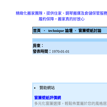
精緻化搬家團隊，提供住家、鋼琴搬運及倉儲保管服
履約保障，搬家真的好放心
首頁
‧
technique 論壇
‧
窗簾壁紙討論
房東：
發表時間：
1970-01-01
贊助網站
窗簾壁紙評價網
多元化窗簾選擇，輕鬆佈置屬於您的風格居