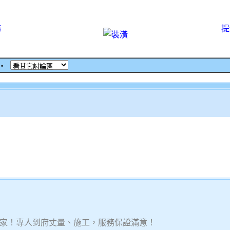
務
提
‧
家！專人到府丈量、施工，服務保證滿意！