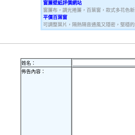
窗簾壁紙評價網站
窗簾布，調光捲簾，百葉窗，款式多花色新
平價百葉窗
可調整葉片，隔熱隔音通風又隱密，堅穩的
姓名：
佈告內容：