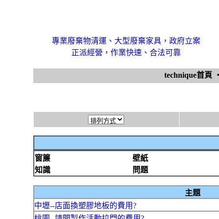
專業廢棄物清運、大型廢棄家具，政府立案
正派經營，作業快速、合法可靠
technique首頁
窗簾
壁紙
知識
問題
主題
中壢--店面換塑膠地板的費用?
桃園--請問製作活動拉門的費用?