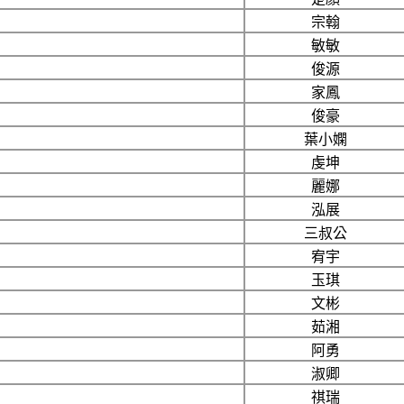
宗翰
敏敏
俊源
家鳳
俊豪
葉小嫻
虔坤
麗娜
泓展
三叔公
宥宇
玉琪
文彬
茹湘
阿勇
淑卿
祺瑞