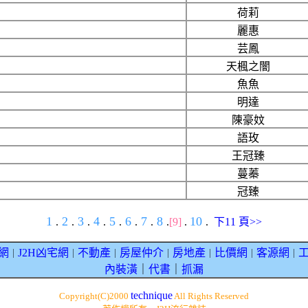
荷莉
麗惠
芸鳳
天楓之闇
魚魚
明達
陳豪妏
語玫
王冠臻
蔓蓁
冠臻
1
2
3
4
5
6
7
8
10
.
.
.
.
.
.
.
.
[9]
.
.
下11 頁>>
網
J2H凶宅網
不動產
房屋仲介
房地產
比價網
客源網
｜
｜
｜
｜
｜
｜
｜
內裝潢
｜
代書
｜
抓漏
technique
Copyright(C)2000
All Rights Reserved