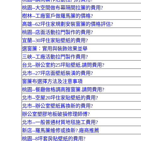
桃園--大空間做布幕隔間拉簾的費用?
樹林--工廠窗戶做羅馬簾的價格?
高雄--62坪住家規劃安裝窗簾的價格評估?
桃園--店面活動拉門製作的費用?
宜蘭--30坪住家貼壁紙的費用?
選窗簾：實用與裝飾效果並舉
三峽--工廠活動拉門製作費用?
台北--辦公室約25坪貼壁紙.請問費用?
北市--27坪店面壁紙裝潢的費用?
窗簾布選擇方法及注意事項
桃園--餐廳做格調高雅窗簾.請問費用?
北市--空屋20坪住家貼壁紙的費用?
北市--辦公室壁紙舊換新的費用?
辦公室塑膠地板破損修理師傅?
北市--一般普通材質地毯施工費用?
新店--羅馬簾維修或換新?.廠商推薦
桃園--8坪套房貼壁紙的費用?