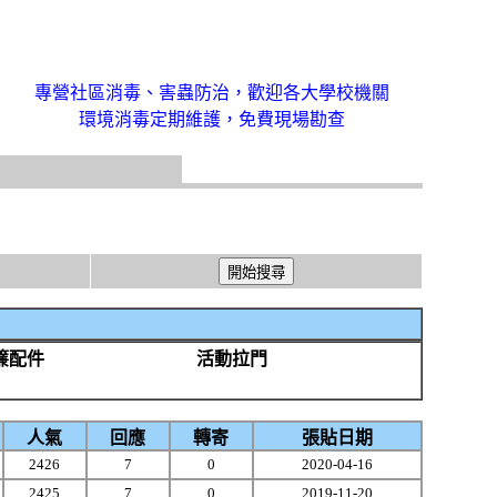
專營社區消毒、害蟲防治，歡迎各大學校機關
環境消毒定期維護，免費現場勘查
簾配件
活動拉門
人氣
回應
轉寄
張貼日期
2426
7
0
2020-04-16
2425
7
0
2019-11-20