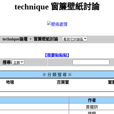
technique 窗簾壁紙討論
‧
technique論壇
‧
窗簾壁紙討論
【我要貼貼貼】
搜尋:
※
分 類 搜 尋 ※
地毯
百葉窗
窗
作者
普攏拱
楚顏