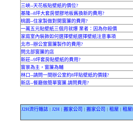
三峽--天花板貼壁紙的價位?
基隆--8坪大套房塑膠地板舊換新的費用?
桃園--住家製做對開窗簾的費用?
一萬五元貼壁紙三個月就爆 業者：因為你殺價
家庭室內裝飾如何選擇壁紙選擇壁紙注意事項
北市--辦公室窗簾製作的費用?
問北部窗簾的店
新莊--9坪套房貼壁紙的費用?
窗景為主，窗簾為輔
林口--請問一間辦公室約8坪貼壁紙的價錢?
新店--餐廳做簡單窗簾.請問費用?
J2H流行雜誌
J2H
搬家公司
搬家公司
租屋
租屋
｜
｜
｜
｜
｜