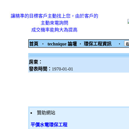
讓精準的目標客戶主動找上您，由於客戶的
主動來電詢問
成交機率能夠大為提高
首頁
‧
technique 論壇
‧
環保工程資訊
‧
房東：
發表時間：
1970-01-01
贊助網站
平價水電環保工程