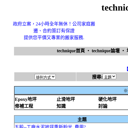
tech
政府立案，24小時全年無休！公司家庭搬
遷、合約簽訂有保證
提供您平價又專業的搬家服務.
technique首頁
‧
technique論壇
‧
搜尋:
※
Epoxy地坪
止滑地坪
硬化地坪
修補工程
知識
討論
主題
五股--工廠水泥地坪重新粉光..費用?