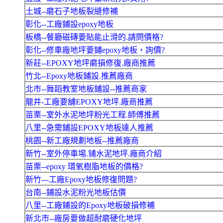
土城--磨石子地板裂縫修補
彰化--工廠鋪設epoxy地板
板橋--餐廳磁磚要貼能止滑的.請問價格?
彰化--修車廠地坪要鋪epoxy地板，詢價?
新莊--EPOXY地坪磨損修復.廠商推薦
竹北--Epoxy地板鋪設.推薦廠商
北市--舞蹈教室地板鋪設--推薦商家
龍井-工廠要舖EPOXY地坪.廠商推薦
苗栗--室外水泥地坪粉光工程.師傅推薦
八里--急需鋪設EPOXY地板達人推薦
桃園--新工廠規劃地板--推薦廠商
新竹--室外停車埸.铺水泥地坪.廠商介紹
苗栗--epoxy 環氧樹脂地板的價格?
新竹---工廠Epoxy地板修復問題?
台南--鋪設水泥粉光地板估價
八里--工廠鋪設的Epoxy地板破損修補
新北市--廠房要做超耐磨硬化地坪