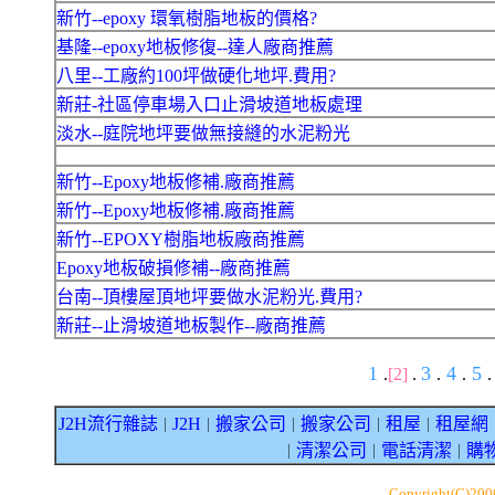
新竹--epoxy 環氧樹脂地板的價格?
基隆--epoxy地板修復--達人廠商推薦
八里--工廠約100坪做硬化地坪.費用?
新莊-社區停車場入口止滑坡道地板處理
淡水--庭院地坪要做無接縫的水泥粉光
新竹--Epoxy地板修補.廠商推薦
新竹--Epoxy地板修補.廠商推薦
新竹--EPOXY樹脂地板廠商推薦
Epoxy地板破損修補--廠商推薦
台南--頂樓屋頂地坪要做水泥粉光.費用?
新莊--止滑坡道地板製作--廠商推薦
1
3
4
5
.
[2]
.
.
.
.
J2H流行雜誌
J2H
搬家公司
搬家公司
租屋
租屋網
｜
｜
｜
｜
｜
清潔公司
電話清潔
購
｜
｜
｜
Copyright(C)20